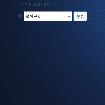
← 前往《35線上賞屋》
語
言