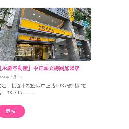
【永慶不動產】中正藝文總圖加盟店
024 年 7 月 5 日
地址：桃園市桃園區中正路1087號1樓 電
話：03-317-
更多