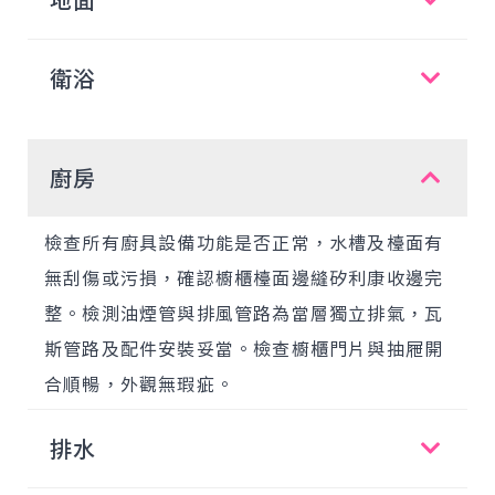
地面
衛浴
廚房
檢查所有廚具設備功能是否正常，水槽及檯面有
無刮傷或污損，確認櫥櫃檯面邊縫矽利康收邊完
整。檢測油煙管與排風管路為當層獨立排氣，瓦
斯管路及配件安裝妥當。檢查櫥櫃門片與抽屜開
合順暢，外觀無瑕疵。
排水