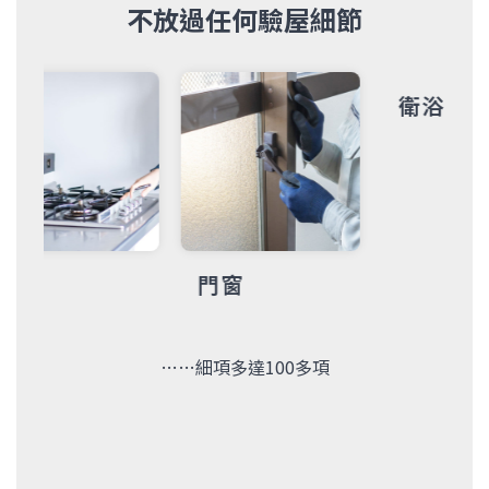
不放過任何驗屋細節
衛浴
門窗
……細項多達100多項